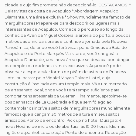
cidade e cujo fim promete não decepcioná-lo. DESTACAMOS: *
Belas vistas da costa de Acapulco * Abordagem Acapulco
Diamante, uma área exclusiva * Show mundialmente famoso de
mergulhadores Prepare-se para descobrir os lugares mais
interessantes de Acapulco. Comece o percurso ao longo da
conhecida Avenida Miguel Costera, a artéria do porto, a poucos
metros das principais praias e continue a jornada pela Rodovia
Panorâmica, de onde você terá vistas panorâmicas da Baía de
Acapulco e do Porto Marquês Mais tarde, você chegará a
Acapulco Diamante, uma nova área que se destaca por abrigar
os complexos residenciais mais exclusivos. Aqui você pode
observar a espetacular forma de pirâmide asteca do Princess
Hotel ou passar pelo Vidafel Mayan Palace Hotel, cuja
construção é inspirada em um templo maia. Vá a um mercado
de artesanato local, onde você terá tempo suficiente para
comprar itens artesanais da Guerran. Finalmente, aproxime-se
dos penhascos de La Quebrada e fique sem fôlego ao
contemplar os incríveis saltos de mergulhadores mundialmente
famosos que alcançam 30 metros de altura em seus saltos
arriscados. Ponto de encontro: Pick up no hotel. Duração: 4
horas Horário de início ou de abertura: às 10:00 horas. Idiomas:
inglês e espanhol. Localização Ponto de encontro: Recepção