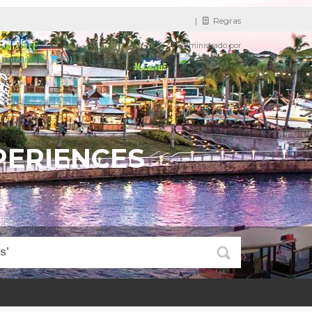
|
Regras
Administrado por
(0)
Entrar
|
PERIENCES