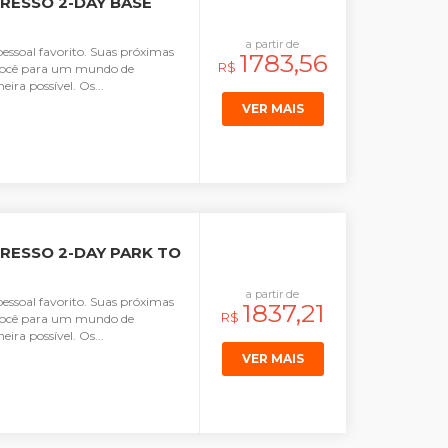
RESSO 2-DAY BASE
a partir de
pessoal favorito. Suas próximas
1783,56
R$
r você para um mundo de
ira possível. Os...
VER MAIS
RESSO 2-DAY PARK TO
a partir de
pessoal favorito. Suas próximas
1837,21
R$
r você para um mundo de
ira possível. Os...
VER MAIS