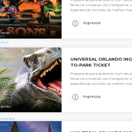
ordo
férias na Universal vão transporta
 Premium
experiências incríveis, da melhor mane
 de voo
um Lounge
Ingresso
entre aeroportos
L
rlando
gem
carro
hotel
go
UNIVERSAL ORLANDO ING
pressa GOL
TO-PARK TICKET
 o aeroporto
Prepare-se para se divertir com seu 
ra
férias na Universal vão transporta
ne
experiências incríveis, da melhor mane
Ingresso
L
rlando
ia
L
e eventos
a GOL