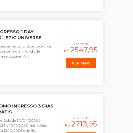
GRESSO 1 DAY
 - EPIC UNIVERSE
a partir de
pessoal favorito. Suas próximas
2547,95
R$
r você para um mundo de
ira possível. A ...
VER MAIS
OMO INGRESSO 3 DIAS
RÁTIS
a partir de
eríodo de 30/04/2026 à
2713,95
R$
26 à 10/12/2026. Não válido
à 12/10/2026 e de 18/...