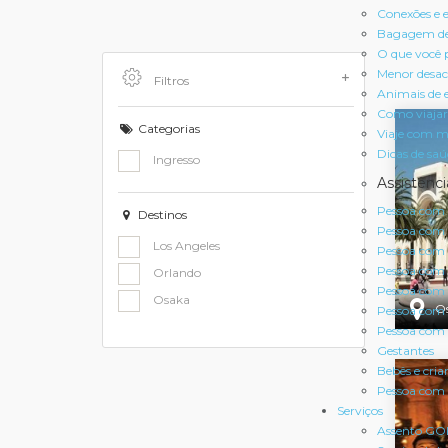
Conexões e e
Bagagem de
O que você 
Menor des
Filtros
Animais de 
Como viajar
Categorias
Viaje com m
Dicas de sa
Ingresso
Assistênci
Pessoa com d
Destinos
Pessoa com d
Los Angeles
Pessoa com d
Pessoa com 
Orlando
Pessoa com 
Osaka
O
Pessoa com 
Pessoa com 
Gestantes
Bebês e cria
Pessoa com 
Serviços
Assento GO