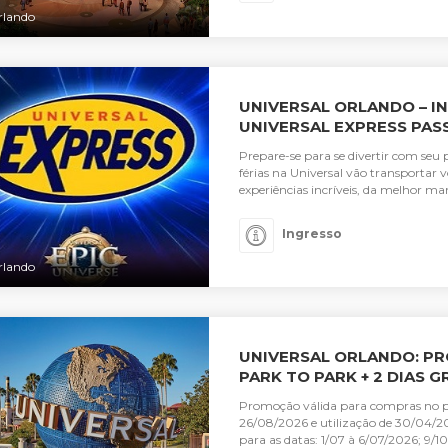
rlando
UNIVERSAL ORLANDO – IN
UNIVERSAL EXPRESS PASS
Prepare-se para se divertir com seu 
férias na Universal vão transporta
experiências incríveis, da melhor mane
Ingresso
rlando
UNIVERSAL ORLANDO: PR
PARK TO PARK + 2 DIAS G
Promoção válida para compras no p
26/08/2026 e utilização de 30/04/20
para as datas: 1/07 à 6/07/2026; 9/10 