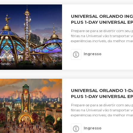
UNIVERSAL ORLANDO ING
PLUS 1-DAY UNIVERSAL E
Prepare-se para se divertir com seu 
férias na Universal vão transporta
experiências incríveis, da melhor mane
Ingresso
rlando
UNIVERSAL ORLANDO 1-D
PLUS 1-DAY UNIVERSAL E
Prepare-se para se divertir com seu 
férias na Universal vão transporta
experiências incríveis, da melhor mane
Ingresso