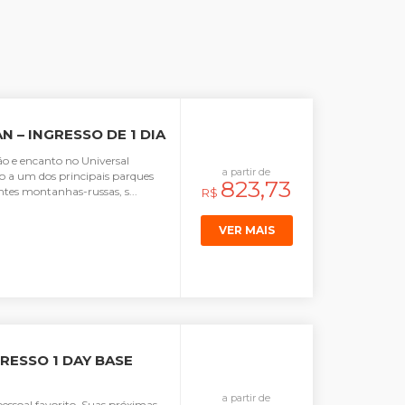
N – INGRESSO DE 1 DIA
o e encanto no Universal
a partir de
o a um dos principais parques
823,73
tes montanhas-russas, s...
R$
VER MAIS
RESSO 1 DAY BASE
a partir de
pessoal favorito. Suas próximas