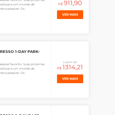
911,90
R$
r você para um mundo de
ira possível. Os...
VER MAIS
RESSO 1-DAY PARK-
a partir de
pessoal favorito. Suas próximas
1314,21
R$
r você para um mundo de
ira possível. Os...
VER MAIS