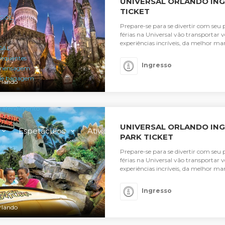
UNIVERSAL ORLANDO ING
TICKET
 GOL
Prepare-se para se divertir com seu 
férias na Universal vão transporta
experiências incríveis, da melhor mane
 GAL
requentes
Ingresso
 mensagem
 de bagagem
rlando
e atendimento
UNIVERSAL ORLANDO ING
Espetáculos
Atividades
PARK TICKET
Prepare-se para se divertir com seu 
férias na Universal vão transporta
experiências incríveis, da melhor mane
Ingresso
rlando