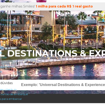
 ganhe milhas Smiles!
1 milha para cada R$ 1 real gasto
 passagem
tere e cancele
eck-in
oos
L DESTINATIONS & EX
as
e voo
pagamento
a
 dúvidas
seu check-in
 cartão de embarque
 para embarcar