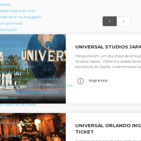
scalas
spachada e de mão
pode levar na bagagem
1
2
acompanhado
estimação
 pelas parceiras GOL
ilhas Smiles
UNIVERSAL STUDIOS JAPA
úde em viagem
Mergulhe em um dia cheio de emoçã
a especial
Studios Japan. Obtenha acesso diret
eficiência auditiva
temáticos do Japão, onde emocionan
eficiência visual
eficiência intelectual ou mental
Ingresso
deficiência física ou motora permanente
mobilidade reduzida temporária
saka
obesidade
problemas de saúde
nças
60 anos ou mais
UNIVERSAL ORLANDO ING
TICKET
L+ Conforto
Prepare-se para se divertir com seu 