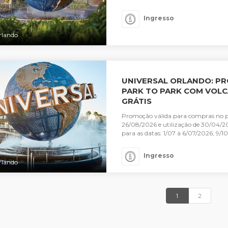
Ingresso
rlando
UNIVERSAL ORLANDO: PR
PARK TO PARK COM VOLCA
GRÁTIS
Promoção válida para compras no p
26/08/2026 e utilização de 30/04/20
para as datas: 1/07 à 6/07/2026; 9/10
Ingresso
rlando
1
2