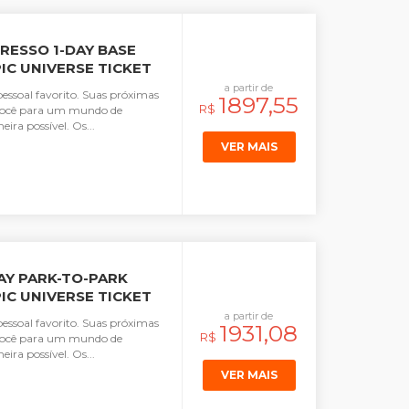
RESSO 1-DAY BASE
PIC UNIVERSE TICKET
a partir de
pessoal favorito. Suas próximas
1897,55
R$
r você para um mundo de
ira possível. Os...
VER MAIS
AY PARK-TO-PARK
PIC UNIVERSE TICKET
a partir de
pessoal favorito. Suas próximas
1931,08
R$
r você para um mundo de
ira possível. Os...
VER MAIS