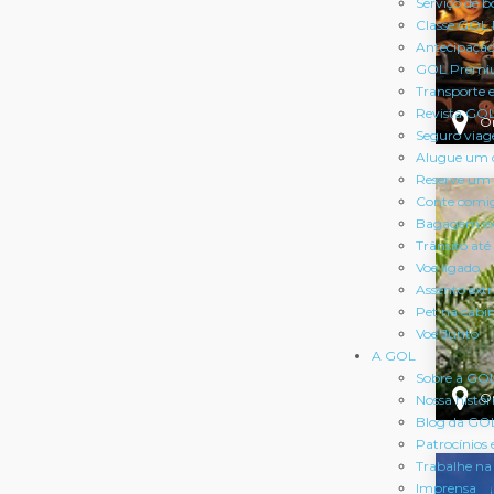
Serviço de b
Classe GOL
Antecipação
GOL Premi
Transporte 
Revista GO
O
Seguro via
Alugue um 
Reserve um 
Conte comi
Bagagem ex
Trânsito até
Voe ligado
Assento ext
Pet na cabi
Voe Junto
A GOL
Sobre a GO
O
Nossa histór
Blog da GO
Patrocínios 
Trabalhe n
Imprensa