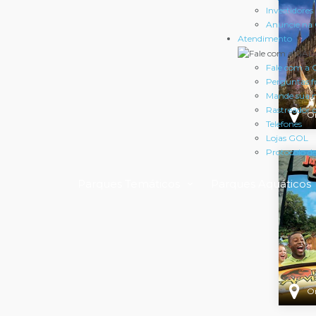
Investidores
Anuncie na
Atendimento
Fale com a
Perguntas f
Mande sua
Rastreador
O
Telefones
Lojas GOL
Protocolo d
Parques Temáticos
Parques Aquáticos
O