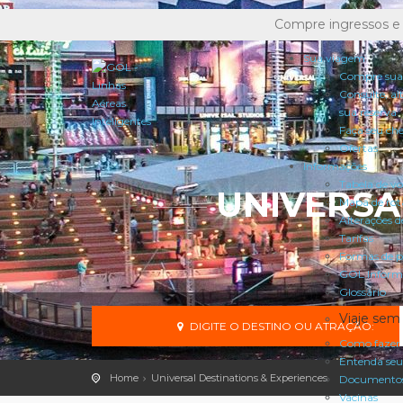
Compre ingressos e
Sua viagem
Compre sua
Consulte, al
sua reserva
Faça seu ch
Ofertas
Informações
Tabela de v
UNIVERSA
Mapa de rot
Alterações d
Tarifas
Formas de 
GOL Inform
Glossário
Viaje sem
DIGITE O DESTINO OU ATRAÇÃO:
Como fazer 
Entenda seu
Home
Universal Destinations & Experiences
Documentos
Vacinas