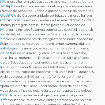
ordo
para mergulhar em suas águas calmas e examinar sua fauna e
 Premium
te. Depois de buscá-lo em seu hotel, seguiremos para a área
 de voo
histórico de Acapulco. Deseja explorar o rico fundo do mar de
um Lounge
ão de meio dia é a oportunidade perfeita para mergulhar em
entre aeroportos
xaminar sua fauna e flora marinha exuberante. DESTACAMOS: *
L
natural protegida com inúmeros peixes e variedade de
gem
e mergulho incluído * Câmera submersa disponível (opcional)
carro
seu hotel, iremos para a área de Caleta, no coração histórico
hotel
eceremos o equipamento de mergulho necessário: nadadeiras,
go
ração e colete salva-vidas. Também temos câmeras digitais
pressa GOL
 você possa armazenar todas as suas memórias em um disco
 o aeroporto
cê no final da atividade. Quando estivermos preparados,
 à Ilha La Roqueta, um belo acidente natural classificado
ra
tegida. Suas águas transparentes e calmas garantem uma
ne
m apenas movimentos leves de barbatanas, você encontrará
de de corais. Ponto de encontro: Pick up no hotel. Duração: 5
 ou de abertura: às 8:00 da manhã. Por favor, confirme o
L
horas antes do passeio. Idiomas: inglês, espanhol e francês.
ia
 para maiores de 5 anos. Localização Ponto de encontro:
L
iços de guia Tipo de guia: Guia tubo de respiração e colete
e eventos
mos câmeras digitais para alugar, para que você possa
a GOL
as memórias em um disco que entregaremos a você no final
estivermos preparados, navegaremos em direção à Ilha La