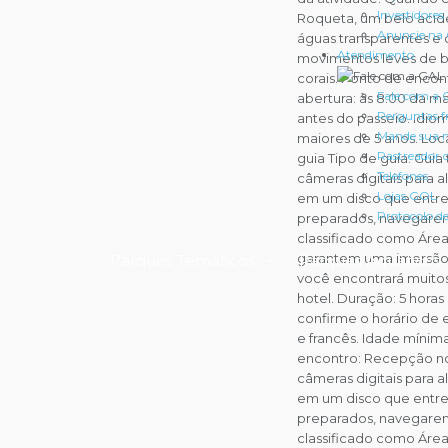
Investidores
Roqueta, um belo acide
Anuncie na
águas transparentes e
Atendimento
movimentos leves de b
corais. Ponto de encont
Fale com a
abertura: às 8:00 da m
Perguntas f
antes do passeio. Idio
Mande sua
maiores de 5 anos. Loc
Rastreador
guia Tipo de guia: Gui
Telefones
câmeras digitais para 
Lojas GOL
em um disco que entre
Protocolo d
preparados, navegaremo
classificado como Área
garantem uma imersão 
Parques Temáticos
Parques Aquáticos
você encontrará muitos
hotel. Duração: 5 horas
confirme o horário de 
e francês. Idade mínim
encontro: Recepção no
câmeras digitais para 
em um disco que entre
preparados, navegaremo
classificado como Área