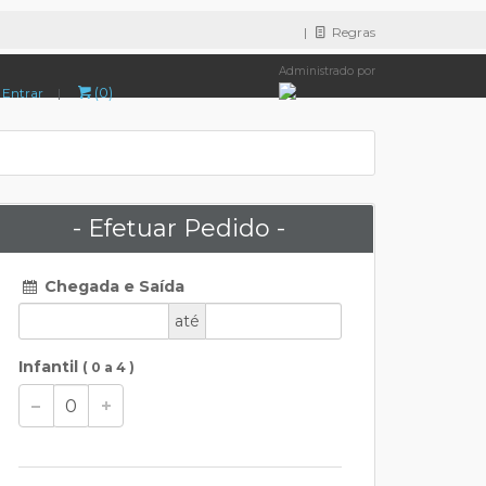
|
Regras
Administrado por
(0)
Entrar
|
- Efetuar Pedido -
Chegada e Saída
até
Infantil
( 0 a 4 )