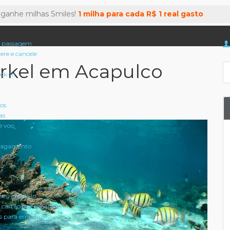
 ganhe milhas Smiles!
1 milha para cada R$ 1 real gasto
 passagem
tere e cancele
rkel em Acapulco
eck-in
oos
as
e voo
pagamento
a
 dúvidas
seu check-in
 cartão de embarque
 para embarcar