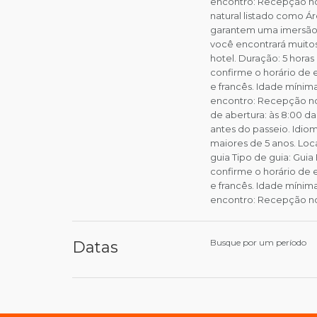
encontro: Recepção no 
natural listado como Á
garantem uma imersão 
você encontrará muitos
hotel. Duração: 5 horas
confirme o horário de 
e francês. Idade mínim
encontro: Recepção no h
de abertura: às 8:00 d
antes do passeio. Idio
maiores de 5 anos. Loc
guia Tipo de guia: Guia
confirme o horário de 
e francês. Idade mínim
encontro: Recepção no 
Busque por um período
Datas