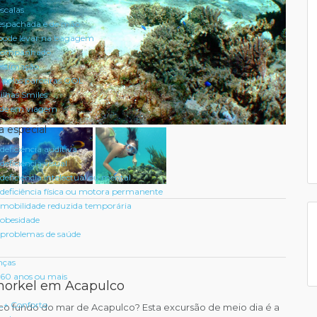
scalas
spachada e de mão
pode levar na bagagem
acompanhado
estimação
 pelas parceiras GOL
ilhas Smiles
úde em viagem
a especial
eficiência auditiva
eficiência visual
eficiência intelectual ou mental
deficiência física ou motora permanente
mobilidade reduzida temporária
obesidade
problemas de saúde
nças
60 anos ou mais
norkel em Acapulco
L+ Conforto
ico fundo do mar de Acapulco? Esta excursão de meio dia é a