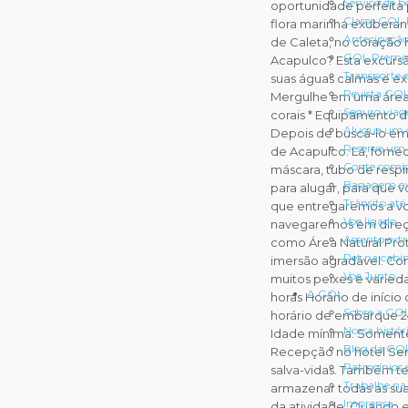
Serviço de b
oportunidade perfeita 
Classe GOL
flora marinha exuberan
Antecipação
de Caleta, no coração 
GOL Premi
Acapulco? Esta excurs
Transporte 
suas águas calmas e e
Revista GO
Mergulhe em uma área 
Seguro via
corais * Equipamento d
Alugue um 
Depois de buscá-lo em 
Reserve um 
de Acapulco. Lá, forn
Conte comi
máscara, tubo de respi
Bagagem ex
para alugar, para que
Trânsito até
que entregaremos a vo
Voe ligado
navegaremos em direção
Assento ext
como Área Natural Pro
Pet na cabi
imersão agradável. Co
Voe Junto
muitos peixes e varieda
A GOL
horas Horário de início
Sobre a GO
horário de embarque 24 
Nossa histór
Idade mínima: Somente
Blog da GO
Recepção no hotel Serv
Patrocínios 
salva-vidas. Também te
Trabalhe n
armazenar todas as su
Imprensa
da atividade. Quando 