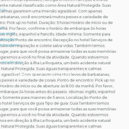
nte natural classificado como Área Natural Protegida. Suas
 GOL
 calmas garantem uma imersão agradável. Com apenas
arbatanas, você encontrará muitos peixes e variedade de
ro: Pick up no hotel. Duração: 5 horas Horário de início ou de
 GAL
anhã. Por favor, confirme o horário de embarque 24 horas
requentes
mas: inglês, espanhol e francês. Idade mínima: Somente para
 mensagem
alização Ponto de encontro: Recepção no hotel Serviços de
 de bagagem
a tubo de respiração e colete salva-vidas. Também temos
alugar, para que você possa armazenar todas as suas memórias
garemos a você no final da atividade. Quando estivermos
e atendimento
s em direção à Ilha La Roqueta, um belo acidente natural
 Natural Protegida. Suas águas transparentes e calmas
agradável. Com apenas movimentos leves de barbatanas,
Espetáculos
Atividades
 peixes e variedade de corais. Ponto de encontro: Pick up no
 Horário de início ou de abertura: às 8:00 da manhã. Por favor,
embarque 24 horas antes do passeio. Idiomas: inglês, espanhol
a: Somente para maiores de 5 anos. Localização Ponto de
 hotel Serviços de guia Tipo de guia: Guia Também temos
alugar, para que você possa armazenar todas as suas memórias
garemos a você no final da atividade. Quando estivermos
s em direção à Ilha La Roqueta, um belo acidente natural
 Natural Protegida. Suas águas transparentes e calmas