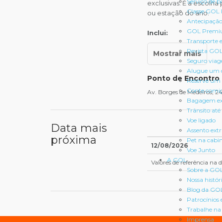
Serviço de b
exclusivas. É a escolha
Classe GOL
ou estação do ano.
Antecipação
GOL Premi
Inclui:
Transporte 
Revista GO
Seguro via
Alugue um 
Ponto de Encontro
Reserve um 
Conte comi
Av. Borges de Medeiros, 2
Bagagem ex
Trânsito até
Voe ligado
Data mais
Assento ext
próxima
Pet na cabi
12/08/2026
Voe Junto
A GOL
Valores de referência na
Sobre a GO
Nossa histór
Blog da GO
Patrocínios 
Trabalhe n
Imprensa