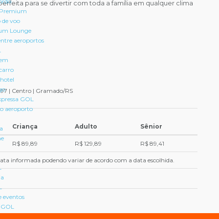
ordo
 perfeita para se divertir com toda a família em qualquer clima
 Premium
 de voo
um Lounge
entre aeroportos
L
gem
carro
hotel
go
497 | Centro | Gramado/RS
pressa GOL
 o aeroporto
Criança
Adulto
Sênior
ra
ne
R$ 89,89
R$ 129,89
R$ 89,41
 data informada podendo variar de acordo com a data escolhida.
L
ia
L
e eventos
a GOL