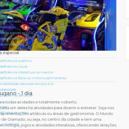
scalas
spachada e de mão
pode levar na bagagem
acompanhado
estimação
 pelas parceiras GOL
ilhas Smiles
úde em viagem
a especial
eficiência auditiva
eficiência visual
eficiência intelectual ou mental
deficiência física ou motora permanente
mobilidade reduzida temporária
obesidade
gano - 1 dia
problemas de saúde
ra todas as idades e totalmente coberto.
nças
ada um deles há atividades para divertir e entreter. Seja nos
60 anos ou mais
 apresentações artísticas ou áreas de gastronomia. O Mundo
o de Gramado, ou seja, no centro da cidade e tem uma
L+ Conforto
ecnologia, jogos e atividades interativas, oferecendo atrações