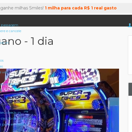
 ganhe milhas Smiles!
1 milha para cada R$ 1 real gasto
 passagem
tere e cancele
no - 1 dia
eck-in
oos
as
e voo
pagamento
a
 dúvidas
seu check-in
 cartão de embarque
 para embarcar