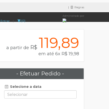
|
Regras
Administrado por
(0)
Entrar
|
119,89
R$
a partir de
em até 6x R$ 19,98
- Efetuar Pedido -
Selecione a data