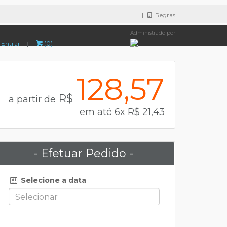
|
Regras
Administrado por
(0)
Entrar
|
128,57
R$
a partir de
em até 6x R$ 21,43
- Efetuar Pedido -
Selecione a data