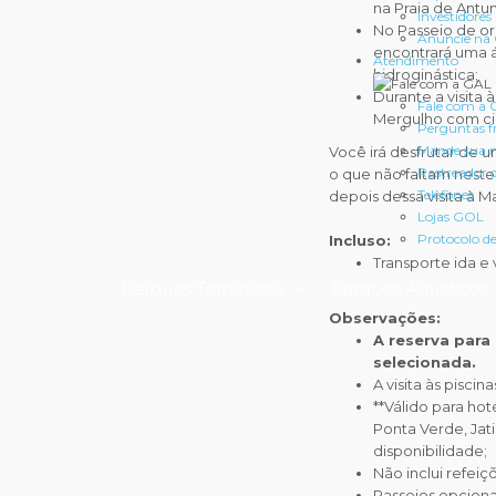
na Praia de Antu
Investidores
No Passeio de or
Anuncie na
encontrará uma á
Atendimento
hidroginástica;
Durante a visita à
Fale com a
Mergulho com cil
Perguntas f
Mande sua
Você irá desfrutar de 
Rastreador
o que não faltam neste p
Telefones
depois dessa visita à M
Lojas GOL
Protocolo d
Incluso:
Transporte ida e 
Parques Temáticos
Parques Aquáticos
Observações:
A reserva para
selecionada.
A visita às pisc
**Válido para hot
Ponta Verde, Jat
disponibilidade;
Não inclui refeiç
Passeios opciona