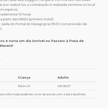
ar por realizá-los, a contratação é realizada somente no local
em espécie;
madamente 10 horas
 a partir das 06h20 (primeiro hotel)
: saída do Pontal do Maragogi às 15h30 com previsão de
0.
s e curta um dia incrível no Passeio à Praia de
Maceió!
ó
Criança
Adulto
R$ 64,29
R$ 128,57
 data informada podendo variar de acordo com a data escolhida.