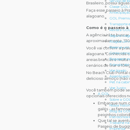
Serviço de b
Brasileiro, possui águas
Classe GOL
Faça esse passeio à Pr
Antecipação
alagoano.
GOL Premi
Transporte 
Como é o passeio à 
Revista GO
A agência irá te buscar
Seguro via
aproximadamente, 130 
Alugue um 
Reserve um 
Você vai conferir a pra
Conte comi
alagoana. Conhecida com
Bagagem ex
areias brancas e muit
Trânsito até
cenários de tirar o fôle
Voe ligado
No Beach Club Pontal d
Assento ext
delicioso almoço (não i
Pet na cabi
Voe Junto
Você também pode se di
A GOL
opcionais oferecidos no
Sobre a GO
Embarque num de
Nossa histór
galés - as famosa
Blog da GO
peixinhos colori
Patrocínios 
Que tal se avent
Trabalhe n
Passeio de bugg
Imprensa