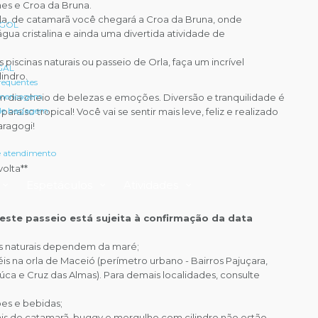
nes e Croa da Bruna.
la, de catamarã você chegará a Croa da Bruna, onde
 GOL
gua cristalina e ainda uma divertida atividade de
s piscinas naturais ou passeio de Orla, faça um incrível
 GAL
indro.
requentes
 mensagem
um dia cheio de belezas e emoções. Diversão e tranquilidade é
 de bagagem
araíso tropical! Você vai se sentir mais leve, feliz e realizado
aragogi!
e atendimento
volta**
Espetáculos
Atividades
 este passeio está sujeita à confirmação da data
inas naturais dependem da maré;
éis na orla de Maceió (perímetro urbano - Bairros Pajuçara,
iúca e Cruz das Almas). Para demais localidades, consulte
ões e bebidas;
is de catamarã, buggy e mergulho com cilindro não estão