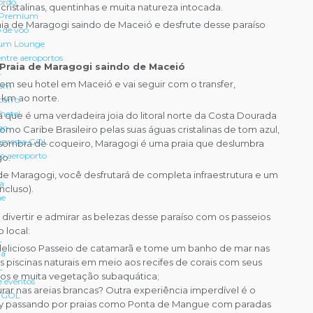
ordo
 cristalinas, quentinhas e muita natureza intocada.
 Premium
aia de Maragogi saindo de Maceió e desfrute desse paraíso
 de voo
um Lounge
entre aeroportos
Praia de Maragogi saindo de Maceió
L
 em seu hotel em Maceió e vai seguir com o transfer,
gem
km ao norte.
carro
hotel
ia que é uma verdadeira joia do litoral norte da Costa Dourada
go
o Caribe Brasileiro pelas suas águas cristalinas de tom azul,
pressa GOL
a sombra de coqueiro, Maragogi é uma praia que deslumbra
 o aeroporto
go.
e Maragogi, você desfrutará de completa infraestrutura e um
ra
ncluso).
ne
vertir e admirar as belezas desse paraíso com os passeios
 local:
L
licioso Passeio de catamarã e tome um banho de mar nas
ia
s piscinas naturais em meio aos recifes de corais com seus
L
dos e muita vegetação subaquática;
e eventos
urar nas areias brancas? Outra experiência imperdível é o
a GOL
y passando por praias como Ponta de Mangue com paradas