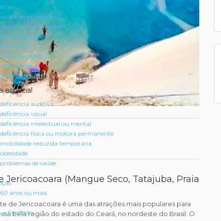
scalas
spachada e de mão
pode levar na bagagem
acompanhado
estimação
 pelas parceiras GOL
ilhas Smiles
úde em viagem
a especial
eficiência auditiva
eficiência visual
eficiência intelectual ou mental
deficiência física ou motora permanente
mobilidade reduzida temporária
obesidade
problemas de saúde
te Jericoacoara (Mangue Seco, Tatajuba, Praia
nças
60 anos ou mais
este de Jericoacoara é uma das atrações mais populares para
L+ Conforto
 essa bela região do estado do Ceará, no nordeste do Brasil. O