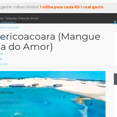
 ganhe milhas Smiles!
1 milha para cada R$ 1 real gasto
eco, Tatajuba, Praia do Amor)
 passagem
tere e cancele
 Jericoacoara (Mangue
eck-in
aia do Amor)
oos
as
e voo
pagamento
a
 dúvidas
seu check-in
 cartão de embarque
 para embarcar