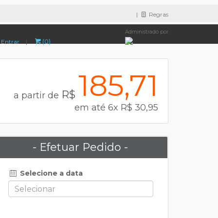
|
Regras
Administrado por
(0)
Entrar
|
185,71
R$
a partir de
em até 6x R$ 30,95
- Efetuar Pedido -
Selecione a data