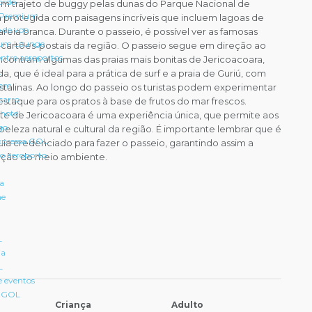
ordo
 trajeto de buggy pelas dunas do Parque Nacional de
 Premium
 protegida com paisagens incríveis que incluem lagoas de
 de voo
reia branca. Durante o passeio, é possível ver as famosas
um Lounge
 cartões-postais da região. O passeio segue em direção ao
entre aeroportos
encontram algumas das praias mais bonitas de Jericoacoara,
L
, que é ideal para a prática de surf e a praia de Guriú, com
gem
istalinas. Ao longo do passeio os turistas podem experimentar
carro
destaque para os pratos à base de frutos do mar frescos.
hotel
este de Jericoacoara é uma experiência única, que permite aos
go
eleza natural e cultural da região. É importante lembrar que é
pressa GOL
uia credenciado para fazer o passeio, garantindo assim a
 o aeroporto
ação do meio ambiente.
ra
ne
L
ia
L
e eventos
a GOL
Criança
Adulto