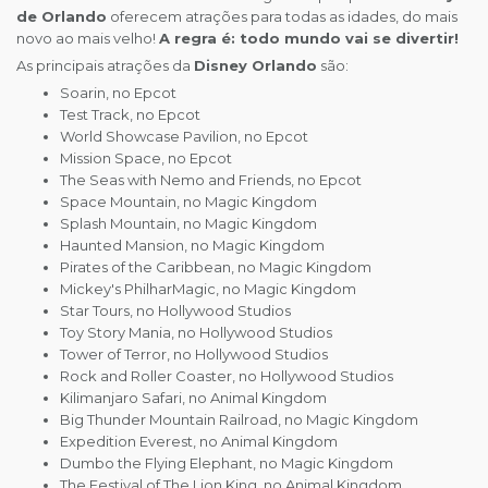
de Orlando
oferecem atrações para todas as idades, do mais
novo ao mais velho!
A regra é: todo mundo vai se divertir!
As principais atrações da
Disney Orlando
são:
Soarin, no Epcot
Test Track, no Epcot
World Showcase Pavilion, no Epcot
Mission Space, no Epcot
The Seas with Nemo and Friends, no Epcot
Space Mountain, no Magic Kingdom
Splash Mountain, no Magic Kingdom
Haunted Mansion, no Magic Kingdom
Pirates of the Caribbean, no Magic Kingdom
Mickey's PhilharMagic, no Magic Kingdom
Star Tours, no Hollywood Studios
Toy Story Mania, no Hollywood Studios
Tower of Terror, no Hollywood Studios
Rock and Roller Coaster, no Hollywood Studios
Kilimanjaro Safari, no Animal Kingdom
Big Thunder Mountain Railroad, no Magic Kingdom
Expedition Everest, no Animal Kingdom
Dumbo the Flying Elephant, no Magic Kingdom
The Festival of The Lion King, no Animal Kingdom