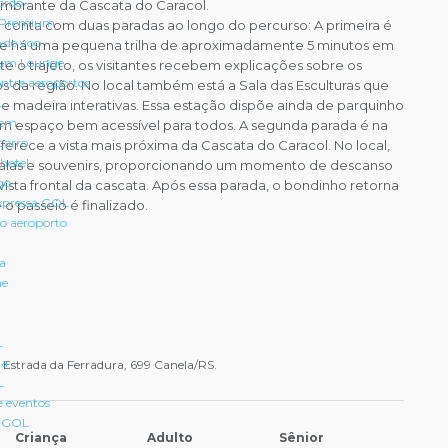
ordo
lumbrante da Cascata do Caracol.
 Premium
 conta com duas paradas ao longo do percurso: A primeira é
 de voo
de há uma pequena trilha de aproximadamente 5 minutos em
um Lounge
te o trajeto, os visitantes recebem explicações sobre os
entre aeroportos
os da região. No local também está a Sala das Esculturas que
L
de madeira interativas. Essa estação dispõe ainda de parquinho
gem
o um espaço bem acessível para todos. A segunda parada é na
carro
ferece a vista mais próxima da Cascata do Caracol. No local,
hotel
e balas e souvenirs, proporcionando um momento de descanso
go
ista frontal da cascata. Após essa parada, o bondinho retorna
pressa GOL
 o passeio é finalizado.
 o aeroporto
ra
ne
L
ia
Estrada da Ferradura, 699 Canela/RS.
L
e eventos
a GOL
Criança
Adulto
Sênior