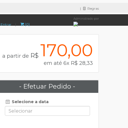
|
Regras
Administrado por
(0)
Entrar
|
170,00
R$
a partir de
em até 6x R$ 28,33
- Efetuar Pedido -
Selecione a data