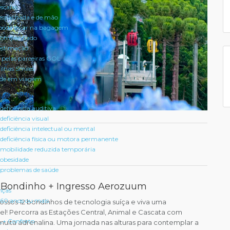
scalas
spachada e de mão
pode levar na bagagem
acompanhado
estimação
 pelas parceiras GOL
ilhas Smiles
úde em viagem
a especial
eficiência auditiva
eficiência visual
eficiência intelectual ou mental
deficiência física ou motora permanente
mobilidade reduzida temporária
obesidade
problemas de saúde
 Bondinho + Ingresso Aerozuum
nças
60 anos ou mais
sos 12 bondinhos de tecnologia suíça e viva uma
el! Percorra as Estações Central, Animal e Cascata com
L+ Conforto
muita adrenalina. Uma jornada nas alturas para contemplar a