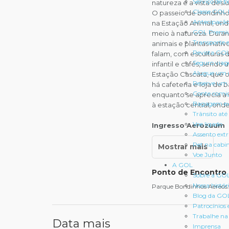
Serviço de b
natureza e a vista des
Classe GOL
O passeio de bondinho
Antecipação
na Estação Animal, on
GOL Premi
meio à natureza. Duran
Transporte 
animais e plantas nativ
Revista GO
falam, com esculturas 
Seguro via
infantil e cafés, send
Alugue um 
Estação Cascata, que o
Reserve um 
há cafeteria e loja d
Conte comi
enquanto se aprecia a v
Bagagem ex
à estação central, onde
Trânsito até
Voe ligado
Ingresso Aerozuum
Assento ext
Pet na cabi
Voe Junto
A GOL
Ponto de Encontro
Sobre a GO
Nossa histór
Parque Bondinhos Aéreos: 
Blog da GO
Patrocínios 
Trabalhe n
Data mais
Imprensa