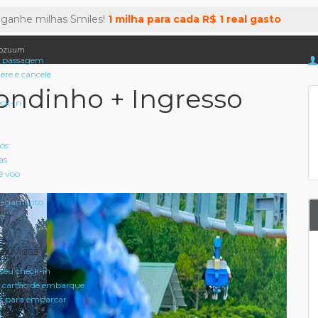
 ganhe milhas Smiles!
1 milha para cada R$ 1 real gasto
rozuum
 passagem
tere e cancele
ndinho + Ingresso
eck-in
oos
as
e voo
pagamento
a
 dúvidas
seu check-in
 cartão de embarque
 para embarcar