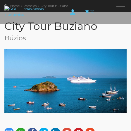
Home
Passeios
City Tour Buziano
(0)
|
City Tour Buziano
Búzios