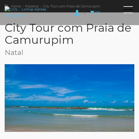
Home
Passeios
City Tour com Praia de Camurupim
(0)
|
City Tour com Praia de
Camurupim
Natal