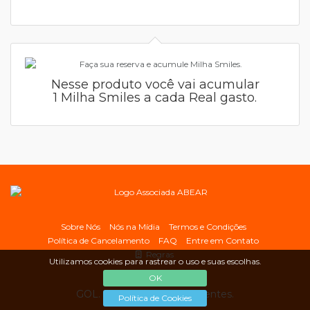
Nesse produto você vai acumular
1 Milha Smiles a cada Real gasto.
Sobre Nós
Nós na Mídia
Termos e Condições
Política de Cancelamento
FAQ
Entre em Contato
Regras
Utilizamos cookies para rastrear o uso e suas escolhas.
OK
GOL. Linhas Aéreas Inteligentes.
Política de Cookies