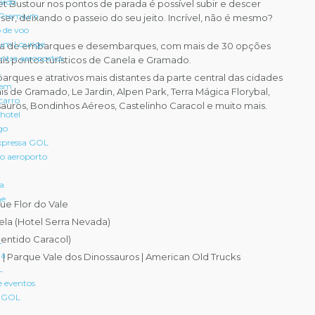
ordo
t Bustour nos pontos de parada é possível subir e descer
 Premium
ser, deixando o passeio do seu jeito. Incrível, não é mesmo?
 de voo
um Lounge
ta de embarques e desembarques, com mais de 30 opções
entre aeroportos
ais pontos turísticos de Canela e Gramado.
L
parques e atrativos mais distantes da parte central das cidades
gem
s de Gramado, Le Jardin, Alpen Park, Terra Mágica Florybal,
carro
auros, Bondinhos Aéreos, Castelinho Caracol e muito mais.
hotel
go
pressa GOL
 o aeroporto
ra
ne
ue Flor do Vale
ela (Hotel Serra Nevada)
Sentido Caracol)
L
ia
l | Parque Vale dos Dinossauros | American Old Trucks
L
e eventos
a GOL