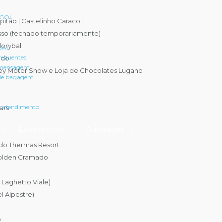
 GOL
itão | Castelinho Caracol
osso (fechado temporariamente)
lorybal
 GAL
requentes
ado
 mensagem
rley Motor Show e Loja de Chocolates Lugano
 de bagagem
e atendimento
ars
Espetáculos
Atividades
o Thermas Resort
Golden Gramado
l Laghetto Viale)
el Alpestre)
o