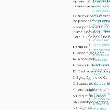
Serviço de b
Apresentando seu ticke
Classe GOL
quantas vezes você qui
Antecipação
GOL Premi
O Bustour tem uma ro
Transporte 
de paradas nos princip
Revista GO
Você poderá visitar os 
Seguro via
como: Snowland, Cristai
Alugue um 
Parque Vale dos Dinoss
Reserve um 
Conte comi
Paradas:
Bagagem ex
1. Catedral de Pedra
Trânsito até
1A. Alpen Park
Voe ligado
Assento ext
1B. Vitivinícola Jolimont
Pet na cabi
1C. Cachaçaria Alambiq
Voe Junto
2. Saída Centro de Can
A GOL
3. Estrada do Caracol (
Sobre a GO
Nossa histór
4. Terra Mágica Floryba
Blog da GO
5. Parque do Caracol
Patrocínios 
5A. Bondinhos Aéreos
Trabalhe n
5B. Skyglass
Imprensa