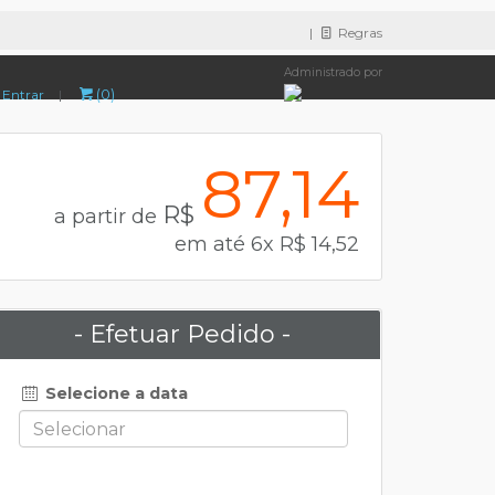
|
Regras
Administrado por
(0)
Entrar
|
87,14
R$
a partir de
em até 6x R$ 14,52
- Efetuar Pedido -
Selecione a data