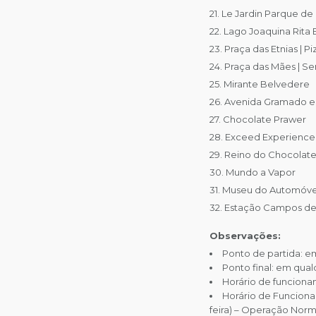
21. Le Jardin Parque d
22. Lago Joaquina Rita
23. Praça das Etnias | 
24. Praça das Mães | S
25. Mirante Belvedere
26. Avenida Gramado e 
27. Chocolate Prawer
28. Exceed Experience
29. Reino do Chocolate
30. Mundo a Vapor
31. Museu do Automóve
32. Estação Campos de
Observações:
Ponto de partida: e
Ponto final: em qua
Horário de funciona
Horário de Funcionam
feira) – Operação Normal