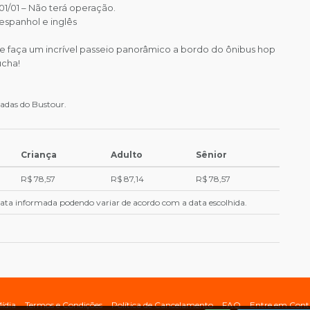
1/01 – Não terá operação.
espanhol e inglês
e faça um incrível passeio panorâmico a bordo do ônibus hop
úcha!
adas do Bustour.
Criança
Adulto
Sênior
R$ 78,57
R$ 87,14
R$ 78,57
 data informada podendo variar de acordo com a data escolhida.
ídia
Termos e Condições
Política de Cancelamento
FAQ
Entre em Cont