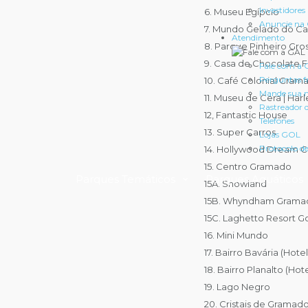
Investidores
6. Museu Egípcio
Anuncie na
7. Mundo Gelado do Cap
Atendimento
8. Parque Pinheiro Gr
9. Casa de Chocolate F
Fale com a
Perguntas f
10. Café Colonial Gram
Mande sua
11. Museu de Cera | Ha
Rastreador
12, Fantastic House
Telefones
13. Super Carros
Lojas GOL
Protocolo d
14. Hollywood Dream C
15. Centro Gramado
Parques Temáticos
Parques Aquáticos
15A. Snowland
15B. Whyndham Gramad
15C. Laghetto Resort 
16. Mini Mundo
17. Bairro Bavária (Hote
18. Bairro Planalto (Hot
19. Lago Negro
20. Cristais de Gramad