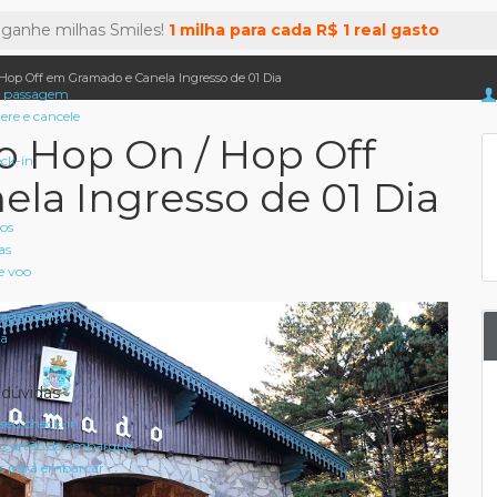
 ganhe milhas Smiles!
1 milha para cada R$ 1 real gasto
op Off em Gramado e Canela Ingresso de 01 Dia
 passagem
tere e cancele
 Hop On / Hop Off
eck-in
la Ingresso de 01 Dia
oos
as
e voo
pagamento
a
 dúvidas
seu check-in
 cartão de embarque
 para embarcar