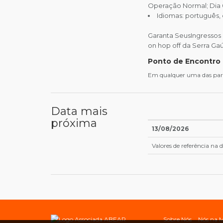
Operação Normal; Dia 0
Idiomas: português, 
Garanta SeusIngressos 
on hop off da Serra Ga
Ponto de Encontro
Em qualquer uma das par
Data mais
próxima
13/08/2026
Valores de referência na
Sobre Nós
Nós na M