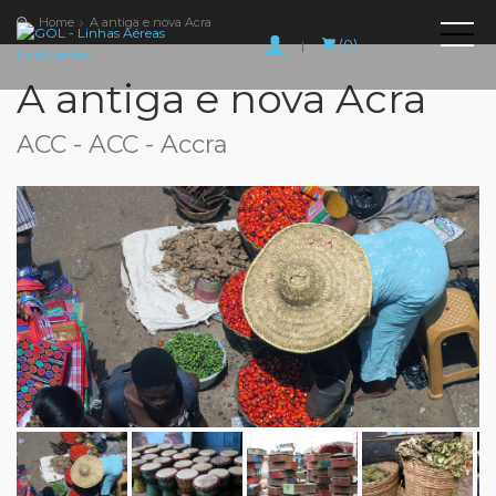
Home
A antiga e nova Acra
(0)
|
A antiga e nova Acra
ACC - ACC - Accra