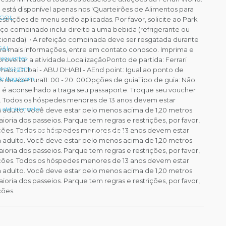
 está disponível apenas nos 'Quarteirões de Alimentos para
 GOL
• Restrições de menu serão aplicadas. Por favor, solicite ao Park
oço combinado inclui direito a uma bebida (refrigerante ou
ionada). • A refeição combinada deve ser resgatada durante
 GAL
Para mais informações, entre em contato conosco. Imprima e
requentes
roveitar a atividade.LocalizaçãoPonto de partida: Ferrari
 mensagem
Dhabi, Dubai - ABU DHABI - AEnd point: Igual ao ponto de
 de bagagem
 de abertura11: 00 - 20: 00Opções de guiaTipo de guia: Não
 é aconselhado a traga seu passaporte. Troque seu voucher
s. Todos os hóspedes menores de 13 anos devem estar
e atendimento
dulto. Você deve estar pelo menos acima de 1,20 metros
oria dos passeios. Parque tem regras e restrições, por favor,
pções. Todos os hóspedes menores de 13 anos devem estar
Espetáculos
Atividades
dulto. Você deve estar pelo menos acima de 1,20 metros
oria dos passeios. Parque tem regras e restrições, por favor,
pções. Todos os hóspedes menores de 13 anos devem estar
dulto. Você deve estar pelo menos acima de 1,20 metros
oria dos passeios. Parque tem regras e restrições, por favor,
ções.