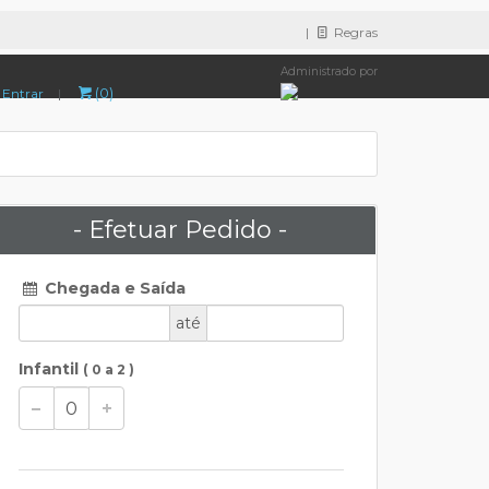
|
Regras
Administrado por
(0)
Entrar
|
- Efetuar Pedido -
Chegada e Saída
até
Infantil
( 0 a 2 )