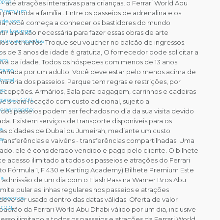
ordo
 até atrações interativas para crianças, o Ferrari World Abu
 Premium
 para toda a família . Entre os passeios de adrenalina e os
 de voo
ília, você começa a conhecer os bastidores do mundo
um Lounge
ntir a paixão necessária para fazer essas obras de arte
entre aeroportos
os os triunfos. Troque seu voucher no balcão de ingressos.
L
de 3 anos de idade é gratuita, O fornecedor pode solicitar a
gem
ova da idade. Todos os hóspedes com menos de 13 anos.
carro
nhada por um adulto. Você deve estar pelo menos acima de
hotel
 maioria dos passeios. Parque tem regras e restrições, por
go
 decepções. Armários, Sala para bagagem, carrinhos e cadeiras
pressa GOL
eis para locação com custo adicional, sujeito a
 o aeroporto
s dos passeios podem ser fechados no dia da sua visita devido
a. Existem serviços de transporte disponíveis para os
ra
as cidades de Dubai ou Jumeirah, mediante um custo
ne
Transferências e vaivéns - transferências compartilhadas. Uma
ado, ele é considerado vendido e pago pelo cliente. O bilhete
e acesso ilimitado a todos os passeios e atrações do Ferrari
L
o Fórmula 1, F 430 e Karting Academy) Bilhete Premium Este
ia
 a admissão de um dia com o Flash Pass na Warner Bros Abu
L
mite pular as linhas regulares nos passeios e atrações
e eventos
 deve ser usado dentro das datas válidas. Oferta de valor
a GOL
padrão da Ferrari World Abu Dhabi válido por um dia, inclusive
so ilimitado a todos os passeios e atrações da Ferrari World.