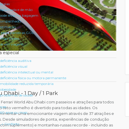
scalas
spachada e de mão
pode levar na bagagem
acompanhado
estimação
 pelas parceiras GOL
ilhas Smiles
úde em viagem
a especial
eficiência auditiva
eficiência visual
eficiência intelectual ou mental
deficiência física ou motora permanente
mobilidade reduzida temporária
obesidade
 Dhabi - 1 Day / 1 Park
problemas de saúde
o Ferrari World Abu Dhabi com passeios e atrações para todos
nças
co teto vermelho é divertido para todas as idades. Os
60 anos ou mais
imentar uma emocionante viagem através de 37 atrações e
. Desde simuladores de ponta, experiências de condução
L+ Conforto
a com suplemento) e montanhas-russas recorde - incluindo as