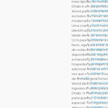
Serviço de b
mais rápidas do mundo -
Classe GOL
Dhabi é um dia perfeito
Antecipação
shows para toda a fam
GOL Premi
exclusivo da Ferrari, se
Transporte 
modernas e reviver tod
Revista GO
Uma criança com menos 
Seguro via
identificação como pr
Alugue um 
idade deve ser acompa
Reserve um 
1,2 m para aproveitar a
Conte comi
favor, siga para evitar
Bagagem ex
de rodas estão disponív
Trânsito até
disponibilidade. Algun
Voe ligado
a manutenção inesperad
Assento ext
hóspedes que viajam d
Pet na cabi
adicional. Reserve em 
Voe Junto
vez que o voucher é us
A GOL
de entrada geral fornec
Sobre a GO
World Abu Dhabi (excet
Nossa histór
ingresso é válido para
Blog da GO
Dhabi. O Flash Pass per
Patrocínios 
participantes. O ticket
Trabalhe n
especial • Um ingresso 
Imprensa
almoço combinado. Aces