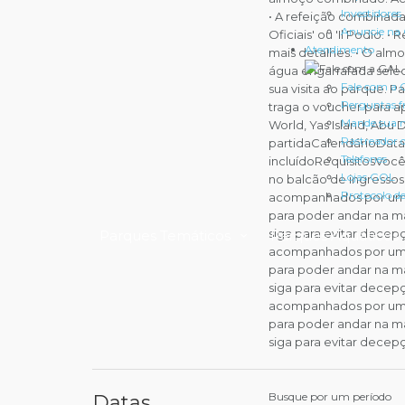
Investidores
• A refeição combinada
Anuncie na
Oficiais' ou 'Il Podio. 
Atendimento
mais detalhes. • O alm
água engarrafada selec
Fale com a
sua visita ao parque. 
Perguntas f
traga o voucher para ap
Mande sua
World, Yas Island, Abu 
Rastreador
partidaCalendárioDatas
Telefones
incluídoRequisitosVocê
Lojas GOL
no balcão de ingresso
Protocolo d
acompanhados por um a
para poder andar na mai
siga para evitar dece
Parques Temáticos
Parques Aquáticos
acompanhados por um a
para poder andar na mai
siga para evitar dece
acompanhados por um a
para poder andar na mai
siga para evitar decep
Busque por um período
Datas