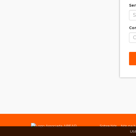
Se
Con
Sobre Nós
Nós na M
Uti