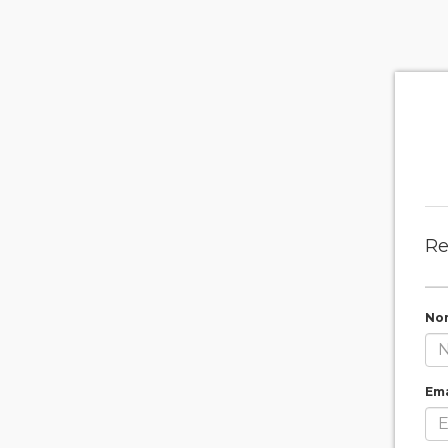
Re
No
Ema