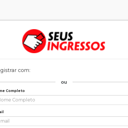
gistrar com:
ou
me Completo
il