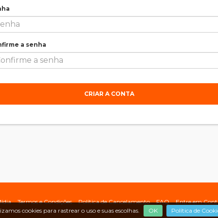
nha
firme a senha
CRIAR A CONTA
ídia
Termos e Condições
Política de Cancelamento
FAQ
Entre em Cont
lizamos cookies para rastrear o uso e suas escolhas.
OK
Política de Cooki